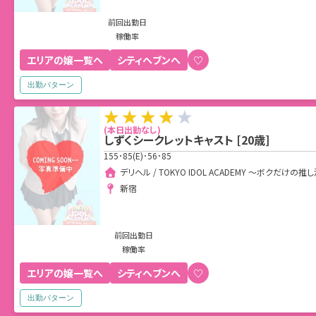
前回出勤日
稼働率
エリアの嬢一覧へ
シティヘブンへ
♡
出勤パターン
(本日出勤なし)
しずくシークレットキャスト
[
20
歳]
155･85(E)･56･85
デリヘル / TOKYO IDOL ACADEMY ～ボクだ
新宿
前回出勤日
稼働率
エリアの嬢一覧へ
シティヘブンへ
♡
出勤パターン