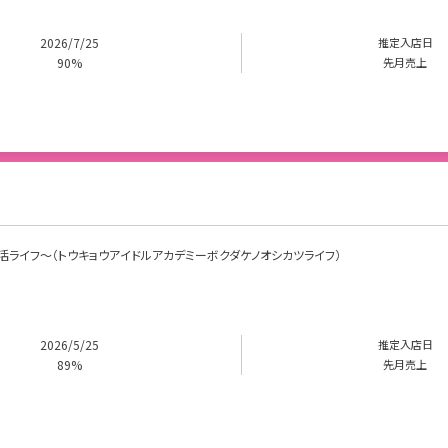
2026/7/25
推定入店日
90%
先月売上
けの推し活ライフ～（トウキョウアイドルアカデミーボクダケノオシカツライフ）
2026/5/25
推定入店日
89%
先月売上