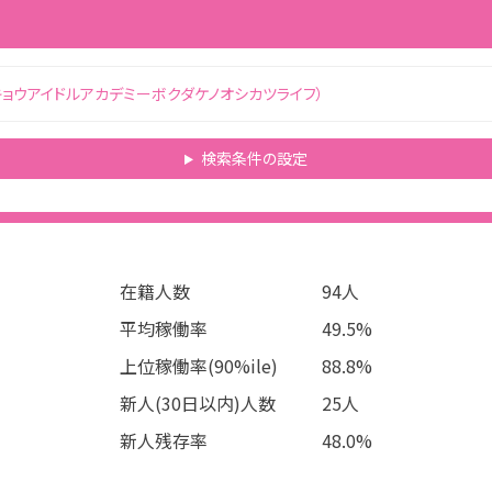
トウキョウアイドルアカデミーボクダケノオシカツライフ）
検索条件の設定
在籍人数
94
人
平均稼働率
49.5%
上位稼働率(90%ile)
88.8%
新人(30日以内)人数
25
人
新人残存率
48.0%