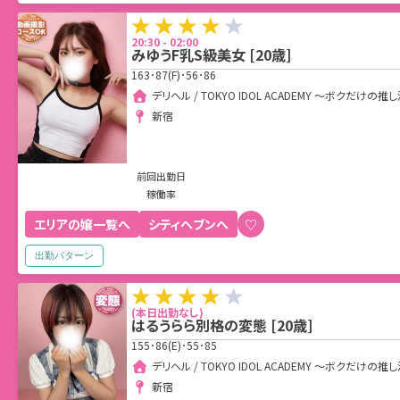
20:30 - 02:00
みゆうF乳S級美女
[
20
歳]
163･87(F)･56･86
デリヘル / TOKYO IDOL ACADEMY ～ボクだ
新宿
前回出勤日
稼働率
エリアの嬢一覧へ
シティヘブンへ
♡
出勤パターン
(本日出勤なし)
はるうらら別格の変態
[
20
歳]
155･86(E)･55･85
デリヘル / TOKYO IDOL ACADEMY ～ボクだ
新宿