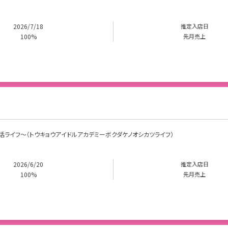
2026/7/18
推定入店日
100%
先月売上
けの推し活ライフ～（トウキョウアイドルアカデミーボクダケノオシカツライフ）
2026/6/20
推定入店日
100%
先月売上