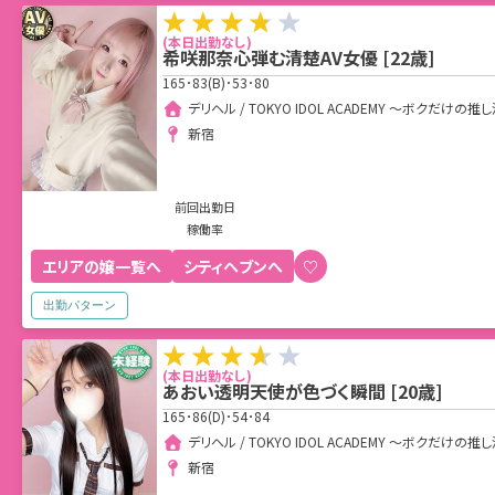
(本日出勤なし)
希咲那奈心弾む清楚AV女優
[
22
歳]
165･83(B)･53･80
デリヘル / TOKYO IDOL ACADEMY ～ボクだ
新宿
前回出勤日
稼働率
エリアの嬢一覧へ
シティヘブンへ
♡
出勤パターン
(本日出勤なし)
あおい透明天使が色づく瞬間
[
20
歳]
165･86(D)･54･84
デリヘル / TOKYO IDOL ACADEMY ～ボクだ
新宿