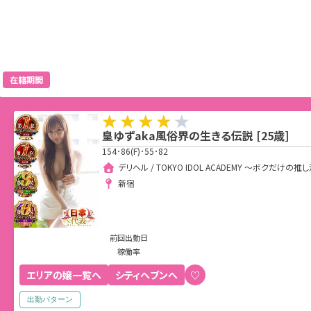
在籍期間
皇ゆずaka風俗界の生きる伝説
[
25
歳]
154･86(F)･55･82
デリヘル / TOKYO IDOL ACADEMY ～ボクだ
新宿
前回出勤日
稼働率
エリアの嬢一覧へ
シティヘブンへ
♡
出勤パターン