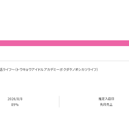
けの推し活ライフ～（トウキョウアイドルアカデミーボクダケノオシカツライフ）
2026/8/8
推定入店日
89%
先月売上