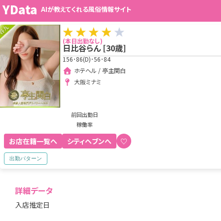
YData
AIが教えてくれる風俗情報サイト
(本日出勤なし)
日比谷らん
[
30
歳]
156･86(D)･56･84
ホテヘル / 亭主関白
大阪ミナミ
前回出勤日
稼働率
お店在籍一覧へ
シティヘブンへ
♡
出勤パターン
詳細データ
入店推定日