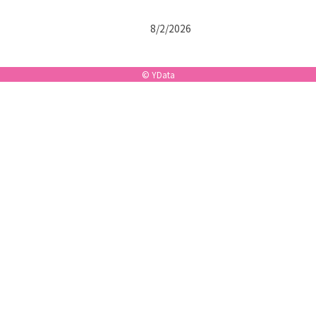
8/2/2026
©
YData