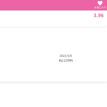
♥
お気に入り
3.96
2021/5/8
約123万円