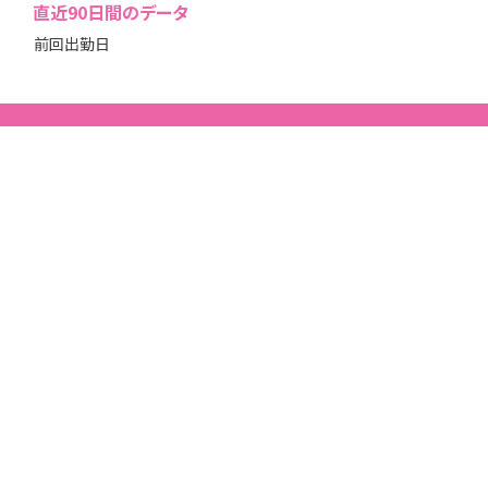
直近
90
日間のデータ
前回出勤日