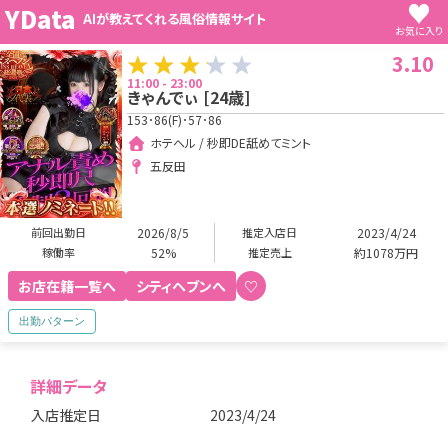
♥
YData
AIが教えてくれる風俗情報サイト
お気に入り
3.10
11:00 - 23:00
きゃんでぃ
[
24
歳]
153･86(F)･57･86
ホテヘル / 秒即DE舐めてミント
五反田
前回出勤日
2026/8/5
推定入店日
2023/4/24
稼働率
52%
推定売上
約1078万円
お店在籍一覧へ
シティヘブンへ
♡
出勤パターン
詳細データ
入店推定日
2023/4/24