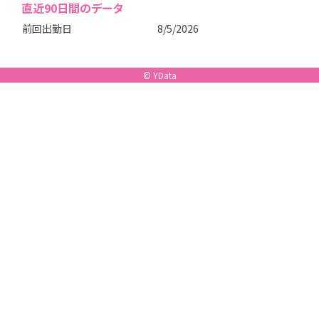
直近
90
日間のデータ
前回出勤日
8/5/2026
©
YData